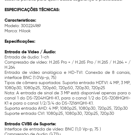
ESPECIFICAÇÕES TÉCNICAS:
Características:
Modelo: 300224969
Marca: Hilook
Especificações:
Entrada de Vídeo / Áudio:
Entrada de áudio: 1-ch
Compressão de vídeo: H.265 Pro + / H.265 Pro / H.265 / H.264 + /
H.264
Entrada de vídeo analógica e HD-TVI: Conexão de 8 canais,
interface BNC (1.0Vp-p, 75)
Tipos de câmera suportados: Suporta entrada HDTVI: 4 MP, 3 MP,
1080p30, 1080p25, 720p60, 720p50, 720p30, 720p25
Nota: A entrada de sinal de 3 MP está disponível apenas para o
canal 1 do DS-7204HQHI-K1, para o canal 1/2 do DS-7208HQHI-
K1 e para o canal 1/2/3/4 do DS-7216HQHI-K1.
Suporta entrada AHD: 4 MP, 1080p25, 1080p30, 720p25, 720p30
Suporte entrada CVI: 1080p25, 1080p30, 720p25, 720p30
Entrada CVBS de Suporte:
Interface de entrada de vídeo: BNC (1,0 Vp-p, 75 )
Compressão de áudio: G.711u