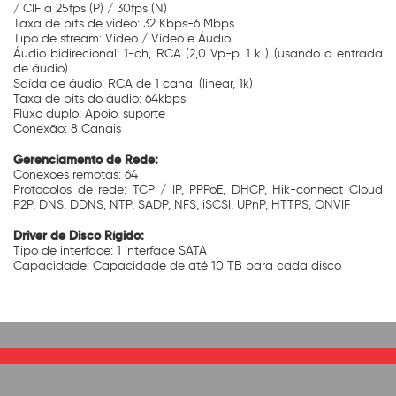
/ CIF a 25fps (P) / 30fps (N)
Taxa de bits de vídeo: 32 Kbps-6 Mbps
Tipo de stream: Vídeo / Vídeo e Áudio
Áudio bidirecional: 1-ch, RCA (2,0 Vp-p, 1 k ) (usando a entrada
de áudio)
Saída de áudio: RCA de 1 canal (linear, 1k)
Taxa de bits do áudio: 64kbps
Fluxo duplo: Apoio, suporte
Conexão: 8 Canais
Gerenciamento de Rede:
Conexões remotas: 64
Protocolos de rede: TCP / IP, PPPoE, DHCP, Hik-connect Cloud
P2P, DNS, DDNS, NTP, SADP, NFS, iSCSI, UPnP, HTTPS, ONVIF
Driver de Disco Rígido:
Tipo de interface: 1 interface SATA
Capacidade: Capacidade de até 10 TB para cada disco