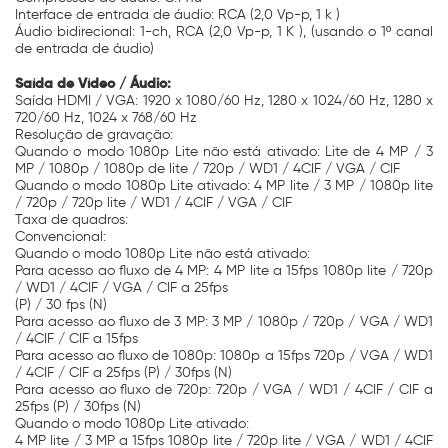
Interface de entrada de áudio: RCA (2,0 Vp-p, 1 k )
Áudio bidirecional: 1-ch, RCA (2,0 Vp-p, 1 K ), (usando o 1º canal
de entrada de áudio)
Saída de Vídeo / Áudio:
Saída HDMI / VGA: 1920 x 1080/60 Hz, 1280 x 1024/60 Hz, 1280 x
720/60 Hz, 1024 x 768/60 Hz
Resolução de gravação:
Quando o modo 1080p Lite não está ativado: Lite de 4 MP / 3
MP / 1080p / 1080p de lite / 720p / WD1 / 4CIF / VGA / CIF
Quando o modo 1080p Lite ativado: 4 MP lite / 3 MP / 1080p lite
/ 720p / 720p lite / WD1 / 4CIF / VGA / CIF
Taxa de quadros:
Convencional:
Quando o modo 1080p Lite não está ativado:
Para acesso ao fluxo de 4 MP: 4 MP lite a 15fps 1080p lite / 720p
/ WD1 / 4CIF / VGA / CIF a 25fps
(P) / 30 fps (N)
Para acesso ao fluxo de 3 MP: 3 MP / 1080p / 720p / VGA / WD1
/ 4CIF / CIF a 15fps
Para acesso ao fluxo de 1080p: 1080p a 15fps 720p / VGA / WD1
/ 4CIF / CIF a 25fps (P) / 30fps (N)
Para acesso ao fluxo de 720p: 720p / VGA / WD1 / 4CIF / CIF a
25fps (P) / 30fps (N)
Quando o modo 1080p Lite ativado:
4 MP lite / 3 MP a 15fps 1080p lite / 720p lite / VGA / WD1 / 4CIF