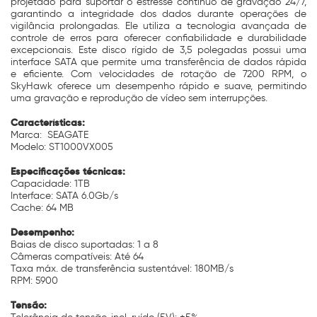
projetado para suportar o estresse contínuo de gravação 24/7,
garantindo a integridade dos dados durante operações de
vigilância prolongadas. Ele utiliza a tecnologia avançada de
controle de erros para oferecer confiabilidade e durabilidade
excepcionais. Este disco rígido de 3,5 polegadas possui uma
interface SATA que permite uma transferência de dados rápida
e eficiente. Com velocidades de rotação de 7200 RPM, o
SkyHawk oferece um desempenho rápido e suave, permitindo
uma gravação e reprodução de vídeo sem interrupções.
Características:
Marca: SEAGATE
Modelo: ST1000VX005
Especificações técnicas:
Capacidade: 1TB
Interface: SATA 6.0Gb/s
Cache: 64 MB
Desempenho:
Baias de disco suportadas: 1 a 8
Câmeras compatíveis: Até 64
Taxa máx. de transferência sustentável: 180MB/s
RPM: 5900
Tensão: