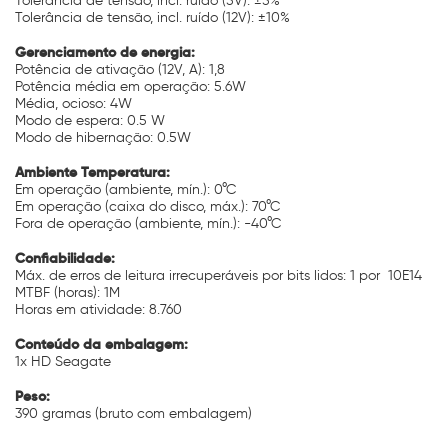
Tolerância de tensão, incl. ruído (5V): ±5%
Tolerância de tensão, incl. ruído (12V): ±10%
Gerenciamento de energia:
Potência de ativação (12V, A): 1,8
Potência média em operação: 5.6W
Média, ocioso: 4W
Modo de espera: 0.5 W
Modo de hibernação: 0.5W
Ambiente Temperatura:
Em operação (ambiente, mín.): 0°C
Em operação (caixa do disco, máx.): 70°C
Fora de operação (ambiente, mín.): -40°C
Confiabilidade:
Máx. de erros de leitura irrecuperáveis por bits lidos: 1 por 10E14
MTBF (horas): 1M
Horas em atividade: 8.760
Conteúdo da embalagem:
1x HD Seagate
Peso:
390 gramas (bruto com embalagem)