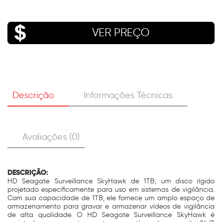
VER PREÇO
Descrição
Informações Técnicas
Avaliações (0)
DESCRIÇÃO:
HD Seagate Surveillance SkyHawk de 1TB, um disco rígido
projetado especificamente para uso em sistemas de vigilância.
Com sua capacidade de 1TB, ele fornece um amplo espaço de
armazenamento para gravar e armazenar vídeos de vigilância
de alta qualidade. O HD Seagate Surveillance SkyHawk é