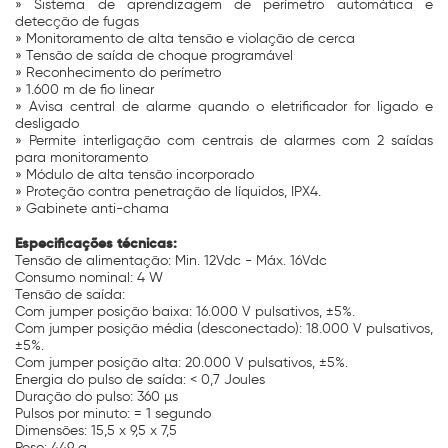
» Sistema de aprendizagem de perímetro automática e
detecção de fugas
» Monitoramento de alta tensão e violação de cerca
» Tensão de saída de choque programável
» Reconhecimento do perímetro
» 1.600 m de fio linear
» Avisa central de alarme quando o eletrificador for ligado e
desligado
» Permite interligação com centrais de alarmes com 2 saídas
para monitoramento
» Módulo de alta tensão incorporado
» Proteção contra penetração de líquidos, IPX4.
» Gabinete anti-chama
Especificações técnicas:
Tensão de alimentação: Min. 12Vdc - Máx. 16Vdc
Consumo nominal: 4 W
Tensão de saída:
Com jumper posição baixa: 16.000 V pulsativos, ±5%.
Com jumper posição média (desconectado): 18.000 V pulsativos,
±5%.
Com jumper posição alta: 20.000 V pulsativos, ±5%.
Energia do pulso de saída: < 0,7 Joules
Duração do pulso: 360 µs
Pulsos por minuto: = 1 segundo
Dimensões: 15,5 x 9,5 x 7,5
Peso: 449 g