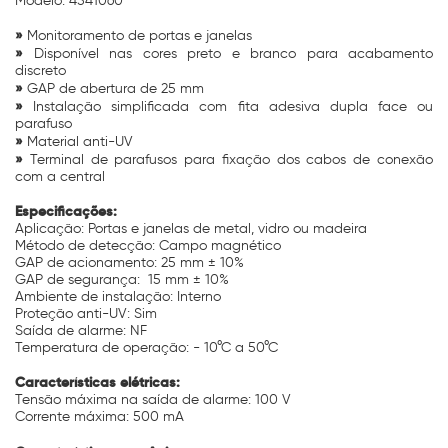
Modelo: 4541060
»
Monitoramento de portas e janelas
»
Disponível nas cores preto e branco para acabamento
discreto
»
GAP de abertura de 25 mm
»
Instalação simplificada com fita adesiva dupla face ou
parafuso
»
Material anti-UV
»
Terminal de parafusos para fixação dos cabos de conexão
com a central
Especificações:
Aplicação: Portas e janelas de metal, vidro ou madeira
Método de detecção: Campo magnético
GAP de acionamento: 25 mm ± 10%
GAP de segurança: 15 mm ± 10%
Ambiente de instalação: Interno
Proteção anti-UV: Sim
Saída de alarme: NF
Temperatura de operação: - 10°C a 50°C
Características elétricas:
Tensão máxima na saída de alarme: 100 V
Corrente máxima: 500 mA