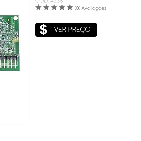
COD.
4538
(0) Avaliações
VER PREÇO