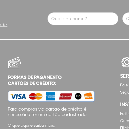
ade.
SE
FORMAS DE PAGAMENTO
CARTÕES DE CRÉDITO:
Fale
Segu
INS
Para compras via cartão de crédito é
Polí
necessário ter um cartão cadastrado.
Que
Clique aqui e saiba mais.
Filiai