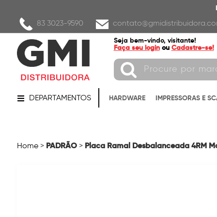
83 3023-9590
contato@gmidistribuidora.co
Seja bem-vindo, visitante!
Faça seu login
ou
Cadastre-se!
DEPARTAMENTOS
HARDWARE
IMPRESSORAS E S
PADRÃO
Placa Ramal Desbalanceada 4RM Mo
Home
>
>