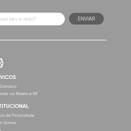
RVICOS
 Conosco
nda via Boleto e NF
TITUCIONAL
tica de Privacidade
m Somos
s