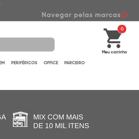
*
Navegar pelas marcas
0
Meu carrinho
EM
PERIFÉRICOS
OFFICE
PARCEIRO
GA
MIX COM MAIS
DE 10 MIL ITENS