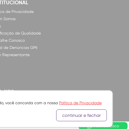
TITUCIONAL
tica de Privacidade
m Somos
s
ificação de Qualidade
alhe Conosco
l de Denúncias GMi
n Representante
A-NOS
ando, você concorda com a nossa
Política de Privacidade
.
continuar e fechar
Fale Conosco