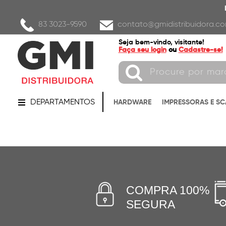
83 3023-9590
contato@gmidistribuidora.co
Seja bem-vindo, visitante!
Faça seu login
ou
Cadastre-se!
DEPARTAMENTOS
HARDWARE
IMPRESSORAS E S
COMPRA 100%
SEGURA