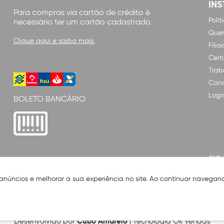
INS
Para compras via cartão de crédito é
Polí
necessário ter um cartão cadastrado.
Que
Clique aqui e saiba mais.
Filiai
Cert
Trab
Cana
Logi
BOLETO BANCÁRIO
SIG
 anúncios e melhorar a sua experiência no site. Ao continuar naveg
Cubo Amarelo
Desenvolvido por
| Tecnologia Ok Vendas