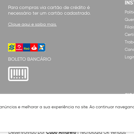
INS
Para compras via cartão de crédito é
Polí
necessário ter um cartão cadastrado.
Que
Clique aqui e saiba mais.
Filiai
Cert
Trab
Cana
Logi
BOLETO BANCÁRIO
SIG
 anúncios e melhorar a sua experiência no site. Ao continuar naveg
Cubo Amarelo
Desenvolvido por
| Tecnologia Ok Vendas