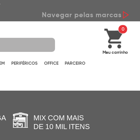
*
Navegar pelas marcas
0
Meu carrinho
EM
PERIFÉRICOS
OFFICE
PARCEIRO
GA
MIX COM MAIS
DE 10 MIL ITENS