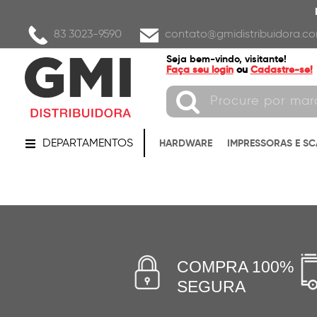
83 3023-9590
contato@gmidistribuidora.co
Seja bem-vindo, visitante!
Faça seu login
ou
Cadastre-se!
DEPARTAMENTOS
HARDWARE
IMPRESSORAS E S
COMPRA 100%
SEGURA