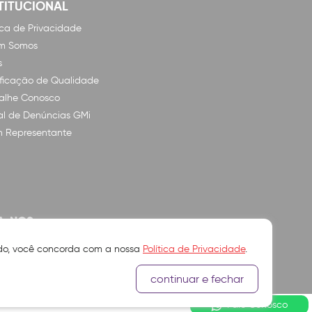
TITUCIONAL
tica de Privacidade
m Somos
s
ificação de Qualidade
alhe Conosco
l de Denúncias GMi
n Representante
A-NOS
ando, você concorda com a nossa
Política de Privacidade
.
continuar e fechar
Fale Conosco