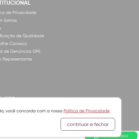
TITUCIONAL
tica de Privacidade
m Somos
s
ificação de Qualidade
alhe Conosco
l de Denúncias GMi
n Representante
A-NOS
ando, você concorda com a nossa
Política de Privacidade
.
continuar e fechar
Fale Conosco