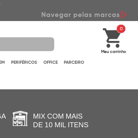
*
Navegar pelas marcas
0
Meu carrinho
EM
PERIFÉRICOS
OFFICE
PARCEIRO
GA
MIX COM MAIS
DE 10 MIL ITENS