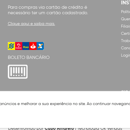
INS
Para compras via cartão de crédito é
Polí
necessário ter um cartão cadastrado.
Que
Clique aqui e saiba mais.
Filiai
Cert
Trab
Cana
Logi
BOLETO BANCÁRIO
SIG
 anúncios e melhorar a sua experiência no site. Ao continuar naveg
Cubo Amarelo
Desenvolvido por
| Tecnologia Ok Vendas