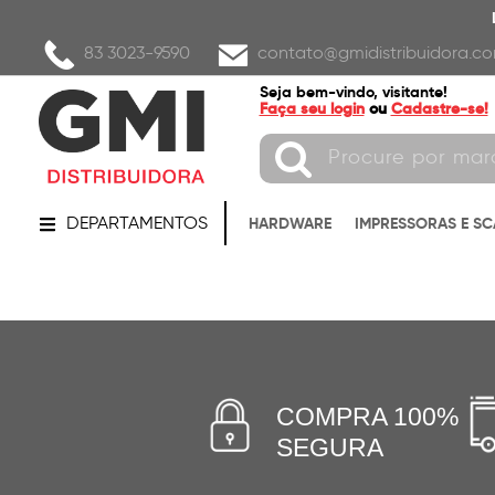
83 3023-9590
contato@gmidistribuidora.co
Seja bem-vindo, visitante!
Faça seu login
ou
Cadastre-se!
DEPARTAMENTOS
HARDWARE
IMPRESSORAS E S
COMPRA 100%
SEGURA