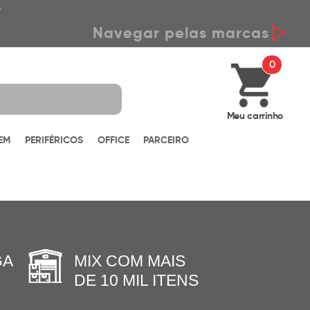
*
Navegar pelas marcas
0
Meu carrinho
EM
PERIFÉRICOS
OFFICE
PARCEIRO
GA
MIX COM MAIS
DE 10 MIL ITENS