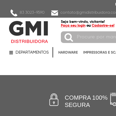
83 3023-9590
contato@gmidistribuidora.co
Seja bem-vindo, visitante!
Faça seu login
ou
Cadastre-se!
DEPARTAMENTOS
HARDWARE
IMPRESSORAS E S
COMPRA 100%
SEGURA