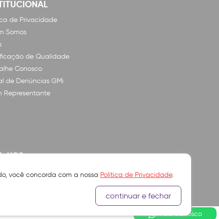
TITUCIONAL
tica de Privacidade
m Somos
s
ificação de Qualidade
alhe Conosco
l de Denúncias GMi
n Representante
A-NOS
ando, você concorda com a nossa
Política de Privacidade
.
continuar e fechar
Fale Conosco