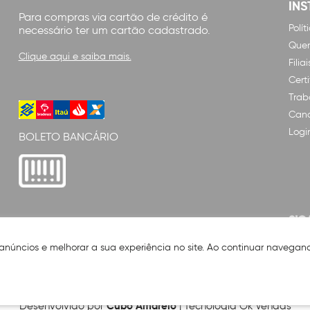
INS
Para compras via cartão de crédito é
Polí
necessário ter um cartão cadastrado.
Que
Clique aqui e saiba mais.
Filiai
Cert
Trab
Cana
Logi
BOLETO BANCÁRIO
SIG
 anúncios e melhorar a sua experiência no site. Ao continuar naveg
Cubo Amarelo
Desenvolvido por
| Tecnologia Ok Vendas