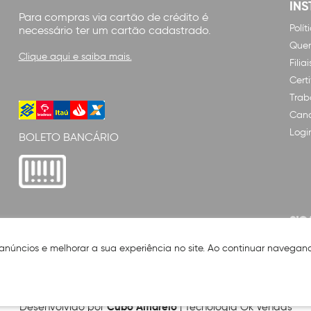
INS
Para compras via cartão de crédito é
Polí
necessário ter um cartão cadastrado.
Que
Clique aqui e saiba mais.
Filiai
Cert
Trab
Cana
Logi
BOLETO BANCÁRIO
SIG
 anúncios e melhorar a sua experiência no site. Ao continuar naveg
Cubo Amarelo
Desenvolvido por
| Tecnologia Ok Vendas