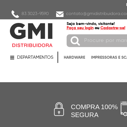
83 3023-9590
contato@gmidistribuidora.co
Seja bem-vindo, visitante!
Faça seu login
ou
Cadastre-se!
DEPARTAMENTOS
HARDWARE
IMPRESSORAS E S
COMPRA 100%
SEGURA