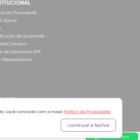
TITUCIONAL
tica de Privacidade
m Somos
s
ificação de Qualidade
alhe Conosco
l de Denúncias GMi
n Representante
A-NOS
ando, você concorda com a nossa
Política de Privacidade
.
continuar e fechar
Fale Conosco