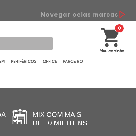
*
Navegar pelas marcas
0
Meu carrinho
EM
PERIFÉRICOS
OFFICE
PARCEIRO
GA
MIX COM MAIS
DE 10 MIL ITENS