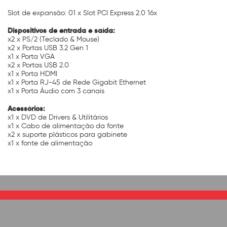
Slot de expansão: 01 x Slot PCI Express 2.0 16x
Dispositivos de entrada e saída:
x2 x PS/2 (Teclado & Mouse)
x2 x Portas USB 3.2 Gen 1
x1 x Porta VGA
x2 x Portas USB 2.0
x1 x Porta HDMI
x1 x Porta RJ-45 de Rede Gigabit Ethernet
x1 x Porta Áudio com 3 canais
Acessórios:
x1 x DVD de Drivers & Utilitários
x1 x Cabo de alimentação da fonte
x2 x suporte plásticos para gabinete
x1 x fonte de alimentação