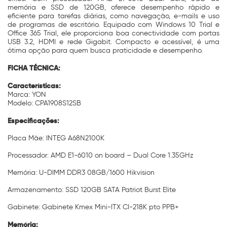
memória e SSD de 120GB, oferece desempenho rápido e
eficiente para tarefas diárias, como navegação, e-mails e uso
de programas de escritório. Equipado com Windows 10 Trial e
Office 365 Trial, ele proporciona boa conectividade com portas
USB 3.2, HDMI e rede Gigabit. Compacto e acessível, é uma
ótima opção para quem busca praticidade e desempenho.
FICHA TÉCNICA:
Características:
Marca: YON
Modelo: CPA1908S12SB
Especificações:
Placa Mãe: INTEG A68N2100K
Processador: AMD E1-6010 on board – Dual Core 1.35GHz
Memória: U-DIMM DDR3 08GB/1600 Hikvision
Armazenamento: SSD 120GB SATA Patriot Burst Elite
Gabinete: Gabinete Kmex Mini-ITX CI-218K pto PPB+
Memória: