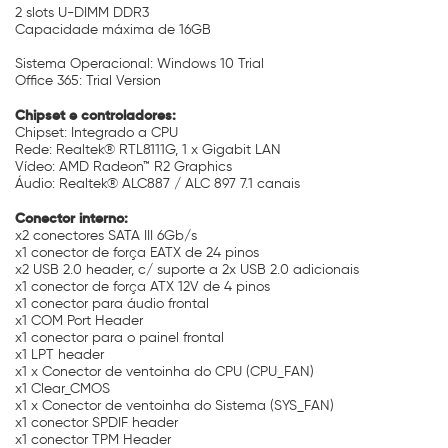
2 slots U-DIMM DDR3
Capacidade máxima de 16GB
Sistema Operacional: Windows 10 Trial
Office 365: Trial Version
Chipset e controladores:
Chipset: Integrado a CPU
Rede: Realtek® RTL8111G, 1 x Gigabit LAN
Vídeo: AMD Radeon™ R2 Graphics
Áudio: Realtek® ALC887 / ALC 897 7.1 canais
Conector interno:
x2 conectores SATA III 6Gb/s
x1 conector de força EATX de 24 pinos
x2 USB 2.0 header, c/ suporte a 2x USB 2.0 adicionais
x1 conector de força ATX 12V de 4 pinos
x1 conector para áudio frontal
x1 COM Port Header
x1 conector para o painel frontal
x1 LPT header
x1 x Conector de ventoinha do CPU (CPU_FAN)
x1 Clear_CMOS
x1 x Conector de ventoinha do Sistema (SYS_FAN)
x1 conector SPDIF header
x1 conector TPM Header