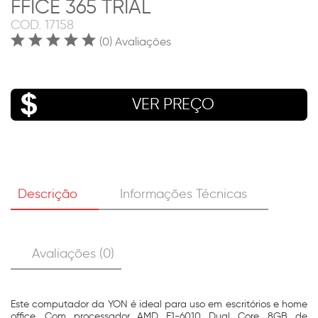
FFICE 365 TRIAL
COD.
17158
(0) Avaliações
VER PREÇO
Descrição
Informações Técnicas
Avaliações (0)
Este computador da YON é ideal para uso em escritórios e home
office. Com processador AMD E1-6010 Dual Core, 8GB de