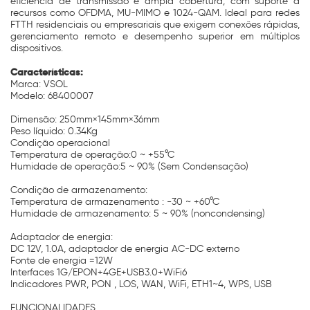
eficiência de transmissão e ampla cobertura, com suporte a
recursos como OFDMA, MU-MIMO e 1024-QAM. Ideal para redes
FTTH residenciais ou empresariais que exigem conexões rápidas,
gerenciamento remoto e desempenho superior em múltiplos
dispositivos.
Características:
Marca: VSOL
Modelo: 68400007
Dimensão: 250mm×145mm×36mm
Peso líquido: 0.34Kg
Condição operacional
Temperatura de operação:0 ~ +55°C
Humidade de operação:5 ~ 90% (Sem Condensação)
Condição de armazenamento:
Temperatura de armazenamento : -30 ~ +60°C
Humidade de armazenamento: 5 ~ 90% (noncondensing)
Adaptador de energia:
DC 12V, 1.0A, adaptador de energia AC-DC externo
Fonte de energia =12W
Interfaces 1G/EPON+4GE+USB3.0+WiFi6
Indicadores PWR, PON , LOS, WAN, WiFi, ETH1~4, WPS, USB
FUNCIONALIDADES