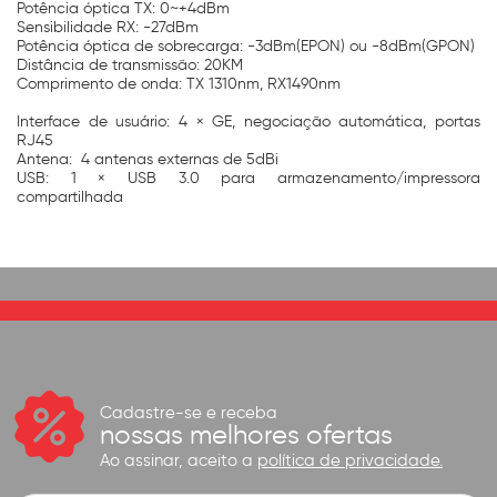
Potência óptica TX: 0~+4dBm
Sensibilidade RX: -27dBm
Potência óptica de sobrecarga: -3dBm(EPON) ou -8dBm(GPON)
Distância de transmissão: 20KM
Comprimento de onda: TX 1310nm, RX1490nm
Interface de usuário: 4 × GE, negociação automática, portas
RJ45
Antena: 4 antenas externas de 5dBi
USB: 1 × USB 3.0 para armazenamento/impressora
compartilhada
Cadastre-se e receba
nossas melhores ofertas
Ao assinar, aceito a
política de privacidade.