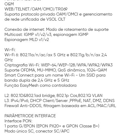
O&M
WEB/TELNET/OAM/OMCI/TR069
Suporta protocolo privado OAM/OMCI e gerenciamento
de rede unificada de VSOL OLT
Conexão de internet: Modo de roteamento de suporte
Multicast: IGMP v1/v2/v3, espionagem IGMP
Espionagem MLD v1/v2
Wi-Fi:
Wi-Fi 6: 802.11a/n/ac/ax 5 GHz e 802.11g/b/n/ax 2,4
GHz
Criptografia Wi-Fi: WEP-64/WEP-128/WPA/WPA2/WPA3
Suporte OFDMA, MU-MIMO, QoS dinâmico, 1024-QAM
Smart Connect para um nome Wi-Fi - Um SSID para
banda dupla de 2,4 GHz e 5 GHz
Função EasyMesh como controladora
L2: 802.1D&802.1ad bridge, 802.1p Cos,802.1Q VLAN
L3: IPv4/IPv6, DHCP Client/Server ,PPPoE, NAT, DMZ, DDNS
Firewall Anti-DDOS, filtragem baseada em ACL/MAC/URL
PARÂMETRODE INTERFACE
Interface PON:
1 porta G/EPON (EPON PX20+ e GPON Classe B+)
Modo único SC, conector SC/APC