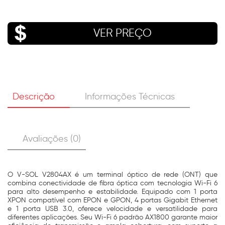
VER PREÇO
Descrição
Informações Técnicas
Avaliações (0)
O V-SOL V2804AX é um terminal óptico de rede (ONT) que
combina conectividade de fibra óptica com tecnologia Wi-Fi 6
para alto desempenho e estabilidade. Equipado com 1 porta
XPON compatível com EPON e GPON, 4 portas Gigabit Ethernet
e 1 porta USB 3.0, oferece velocidade e versatilidade para
diferentes aplicações. Seu Wi-Fi 6 padrão AX1800 garante maior