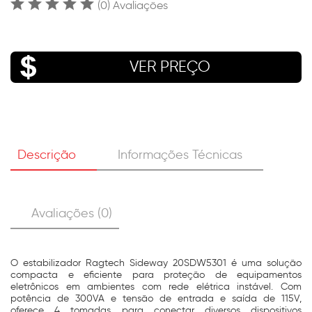
(0) Avaliações
VER PREÇO
Descrição
Informações Técnicas
Avaliações (0)
O estabilizador Ragtech Sideway 20SDW5301 é uma solução
compacta e eficiente para proteção de equipamentos
eletrônicos em ambientes com rede elétrica instável. Com
potência de 300VA e tensão de entrada e saída de 115V,
oferece 4 tomadas para conectar diversos dispositivos