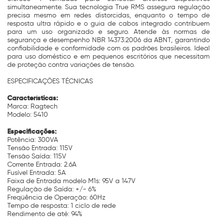
simultaneamente. Sua tecnologia True RMS assegura regulação
precisa mesmo em redes distorcidas, enquanto o tempo de
resposta ultra rápido e o guia de cabos integrado contribuem
para um uso organizado e seguro. Atende às normas de
segurança e desempenho NBR 14373:2006 da ABNT, garantindo
confiabilidade e conformidade com os padrões brasileiros. Ideal
para uso doméstico e em pequenos escritórios que necessitam
de proteção contra variações de tensão.
ESPECIFICAÇÕES TÉCNICAS
Características:
Marca: Ragtech
Modelo: 5410
Especificações:
Potência: 300VA
Tensão Entrada: 115V
Tensão Saída: 115V
Corrente Entrada: 2.6A
Fusível Entrada: 5A
Faixa de Entrada modelo M1s: 95V a 147V
Regulação de Saída: +/- 6%
Freqüência de Operação: 60Hz
Tempo de resposta: 1 ciclo de rede
Rendimento de até: 94%