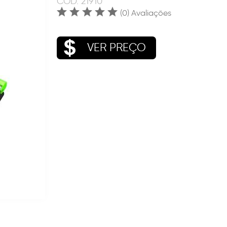
COD.
21910
(0) Avaliações
VER PREÇO