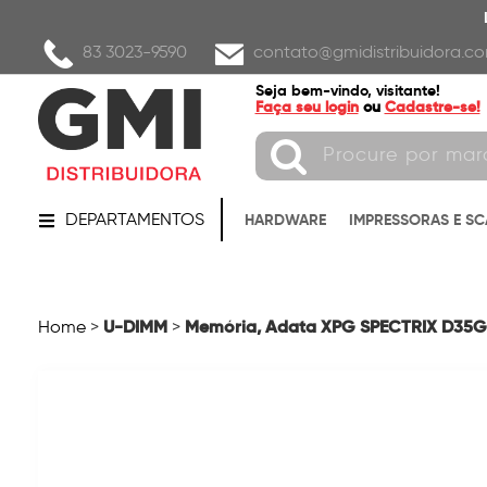
83 3023-9590
contato@gmidistribuidora.co
Seja bem-vindo, visitante!
Faça seu login
ou
Cadastre-se!
DEPARTAMENTOS
HARDWARE
IMPRESSORAS E S
U-DIMM
Memória, Adata XPG SPECTRIX D35G
Home
>
>