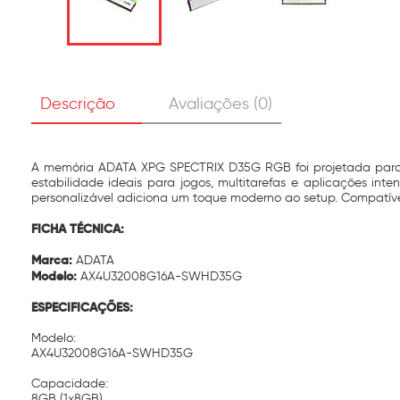
Descrição
Avaliações (0)
A memória ADATA XPG SPECTRIX D35G RGB foi projetada para 
estabilidade ideais para jogos, multitarefas e aplicações in
personalizável adiciona um toque moderno ao setup. Compatív
FICHA TÉCNICA:
Marca:
ADATA
Modelo:
AX4U32008G16A-SWHD35G
ESPECIFICAÇÕES:
Modelo:
AX4U32008G16A-SWHD35G
Capacidade:
8GB (1x8GB)