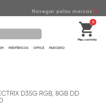
*
Navegar pelas marcas
0
Meu carrinho
EM
PERIFÉRICOS
OFFICE
PARCEIRO
CTRIX D35G RGB, 8GB DD
O