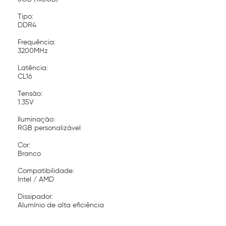
Tipo:
DDR4
Frequência:
3200MHz
Latência:
CL16
Tensão:
1.35V
Iluminação:
RGB personalizável
Cor:
Branco
Compatibilidade:
Intel / AMD
Dissipador:
Alumínio de alta eficiência