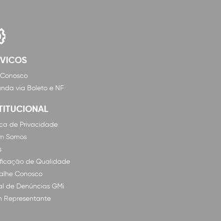
RVICOS
 Conosco
nda via Boleto e NF
TITUCIONAL
tica de Privacidade
m Somos
s
ificação de Qualidade
alhe Conosco
l de Denúncias GMi
n Representante