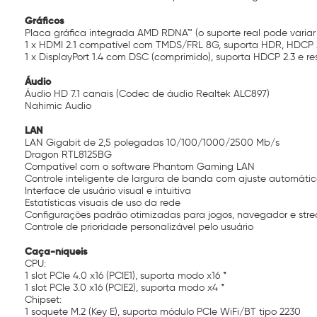
Gráficos
Placa gráfica integrada AMD RDNA™ (o suporte real pode varia
1 x HDMI 2.1 compatível com TMDS/FRL 8G, suporta HDR, HDCP 
1 x DisplayPort 1.4 com DSC (comprimido), suporta HDCP 2.3 e 
Áudio
Áudio HD 7.1 canais (Codec de áudio Realtek ALC897)
Nahimic Audio
LAN
LAN Gigabit de 2,5 polegadas 10/100/1000/2500 Mb/s
Dragon RTL8125BG
Compatível com o software Phantom Gaming LAN
Controle inteligente de largura de banda com ajuste automátic
Interface de usuário visual e intuitiva
Estatísticas visuais de uso da rede
Configurações padrão otimizadas para jogos, navegador e str
Controle de prioridade personalizável pelo usuário
Caça-níqueis
CPU:
1 slot PCIe 4.0 x16 (PCIE1), suporta modo x16 *
1 slot PCIe 3.0 x16 (PCIE2), suporta modo x4 *
Chipset:
1 soquete M.2 (Key E), suporta módulo PCIe WiFi/BT tipo 2230