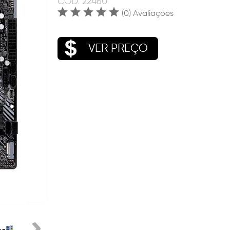
COD.
22460
(0) Avaliações
VER PREÇO