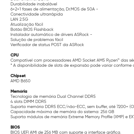
Durabilidade inabalável
6+2+1 fases de alimentação, Dr.MOS de 50A -
Conectividade ultrarrápida
LAN 2.5G
Atualização fácil
Botão BIOS Flashback
Instalador automático de drivers ASRock -
Solução de problemas fácil
Verificador de status POST da ASRock
CPU
Compatível com processadores AMD Socket AM5 Ryzen™ das sér
* A disponibilidade de slots de expansão pode variar conforme
Chipset
AMD B650
Memória
Tecnologia de memória Dual Channel DDR5
4 slots DIMM DDR5
Suporta memória DDR5 ECC/não-ECC, sem buffer, até 7200+ (
Capacidade máxima de memória do sistema: 256 GB
Suporta módulos de memória Extreme Memory Profile (XMP) e EXT
BIOS
BIOS UEFI AMI de 256 MB com suporte a interface gráfica.