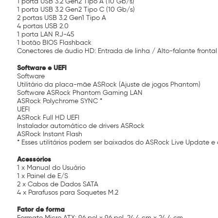
1 porta USB 3.2 Gen2 Tipo A (10 Gb/s)
1 porta USB 3.2 Gen2 Tipo C (10 Gb/s)
2 portas USB 3.2 Gen1 Tipo A
4 portas USB 2.0
1 porta LAN RJ-45
1 botão BIOS Flashback
Conectores de áudio HD: Entrada de linha / Alto-falante frontal
Software e UEFI
Software
Utilitário da placa-mãe ASRock (Ajuste de jogos Phantom)
Software ASRock Phantom Gaming LAN
ASRock Polychrome SYNC *
UEFI
ASRock Full HD UEFI
Instalador automático de drivers ASRock
ASRock Instant Flash
* Esses utilitários podem ser baixados do ASRock Live Update e 
Acessórios
1 x Manual do Usuário
1 x Painel de E/S
2 x Cabos de Dados SATA
4 x Parafusos para Soquetes M.2
Fator de forma
Formato Micro ATX: 9,6 pol x 9,6 pol, 24,4 cm x 24,4 cm