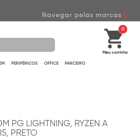
*
Navegar pelas marcas
0
Meu carrinho
EM
PERIFÉRICOS
OFFICE
PARCEIRO
M PG LIGHTNING, RYZEN A
R5, PRETO