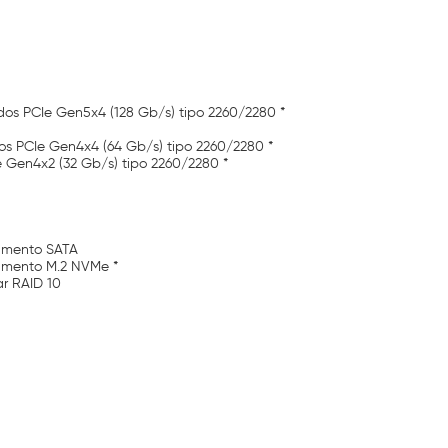
dos PCIe Gen5x4 (128 Gb/s) tipo 2260/2280 *
os PCIe Gen4x4 (64 Gb/s) tipo 2260/2280 *
 Gen4x2 (32 Gb/s) tipo 2260/2280 *
namento SATA
namento M.2 NVMe *
r RAID 10