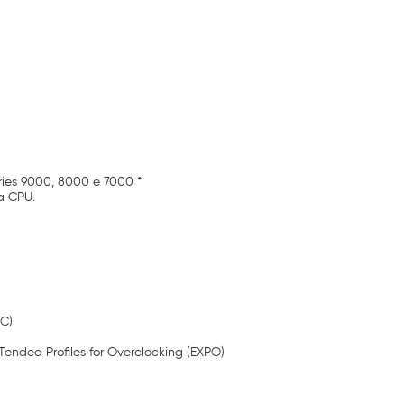
ies 9000, 8000 e 7000 *
 a CPU.
OC)
ended Profiles for Overclocking (EXPO)