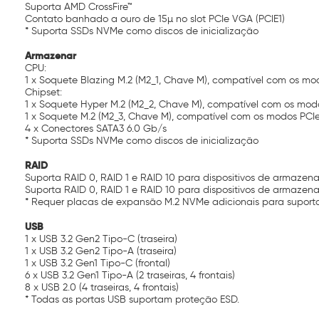
Suporta AMD CrossFire™
Contato banhado a ouro de 15µ no slot PCIe VGA (PCIE1)
* Suporta SSDs NVMe como discos de inicialização
Armazenar
CPU:
1 x Soquete Blazing M.2 (M2_1, Chave M), compatível com os mo
Chipset:
1 x Soquete Hyper M.2 (M2_2, Chave M), compatível com os mod
1 x Soquete M.2 (M2_3, Chave M), compatível com os modos PCIe
4 x Conectores SATA3 6.0 Gb/s
* Suporta SSDs NVMe como discos de inicialização
RAID
Suporta RAID 0, RAID 1 e RAID 10 para dispositivos de armaze
Suporta RAID 0, RAID 1 e RAID 10 para dispositivos de armaze
* Requer placas de expansão M.2 NVMe adicionais para suporta
USB
1 x USB 3.2 Gen2 Tipo-C (traseira)
1 x USB 3.2 Gen2 Tipo-A (traseira)
1 x USB 3.2 Gen1 Tipo-C (frontal)
6 x USB 3.2 Gen1 Tipo-A (2 traseiras, 4 frontais)
8 x USB 2.0 (4 traseiras, 4 frontais)
* Todas as portas USB suportam proteção ESD.