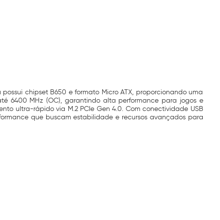
 possui chipset B650 e formato Micro ATX, proporcionando uma
é 6400 MHz (OC), garantindo alta performance para jogos e
ento ultra-rápido via M.2 PCIe Gen 4.0. Com conectividade USB
erformance que buscam estabilidade e recursos avançados para