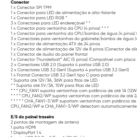
Conector
1 x Conector SPI TPM
1 x Conector para LED de alimentação e alto-falante
1 x Conector para LED RGB *
3 x Conectores para LED endereçável * *
1 x Conector para ventoinha da CPU (4 pinos) * * *
1 x Conector para ventoinha da CPU/bomba de água (4 pinos) (Co
3 x Conectores para ventoinhas do gabinete/bomba de água (4 pi
1 x Conector de alimentação ATX de 24 pinos
1 x Conector de alimentação de 12V de 8 pinos (Conector de a
1 x Conector de áudio do painel frontal
1 x Conector Thunderbolt™ AIC (5 pinos) (Compatível com placa
2 x Conectores USB 2.0 (Suporta 4 portas USB 2.0)
2 x Conectores USB 3.2 Gen1 (Suporta 4 portas USB 3.2 Gen1)
1 x Frontal Conector USB 3.2 Gen1 tipo C para painel
* Suporta até 12V/3A, 36W para fitas de LED
* * Suporta até 5V/3A, 15W para fitas de LED
* * * CPU_FAN1 suporta ventoinhas com potência de até 1A (12W)
* * * * CPU_FAN2/WP suporta ventoinhas com potência de até 2
* * * * * CHA_FAN1~3/WP suportam ventoinhas com potência de 
CPU_FAN2/WP e CHA_FAN1~3/WP detectam automaticamente se 
E/S do painel traseiro
2 pontos de montagem de antena
1 porta HDMI
1 DisplayPort 1.4