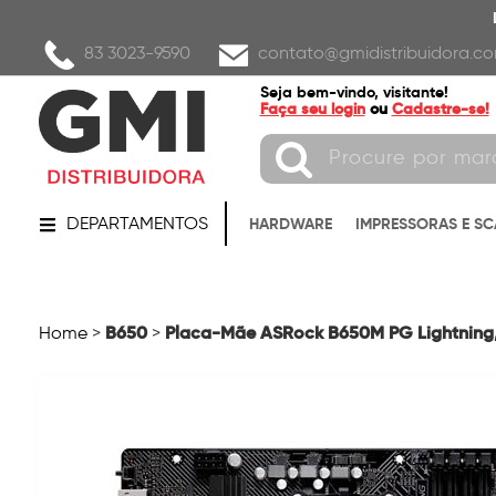
83 3023-9590
contato@gmidistribuidora.co
Seja bem-vindo, visitante!
Faça seu login
ou
Cadastre-se!
DEPARTAMENTOS
HARDWARE
IMPRESSORAS E S
B650
Placa-Mãe ASRock B650M PG Lightning, 
Home
>
>