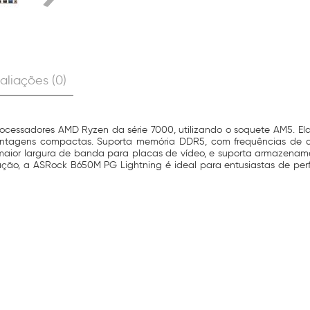
aliações (0)
essadores AMD Ryzen da série 7000, utilizando o soquete AM5. Ela
agens compactas. Suporta memória DDR5, com frequências de at
e maior largura de banda para placas de vídeo, e suporta armazenam
ipação, a ASRock B650M PG Lightning é ideal para entusiastas de p