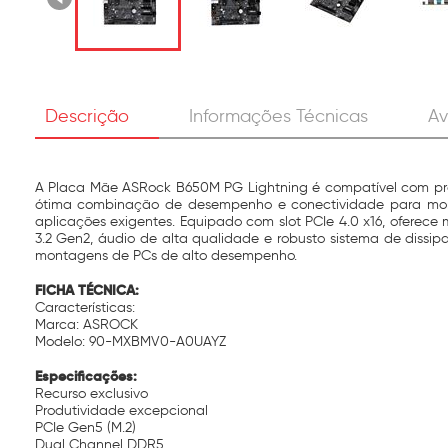
Descrição
Informações Técnicas
Av
A Placa Mãe ASRock B650M PG Lightning é compatível com proc
ótima combinação de desempenho e conectividade para mont
aplicações exigentes. Equipado com slot PCIe 4.0 x16, oferec
3.2 Gen2, áudio de alta qualidade e robusto sistema de diss
montagens de PCs de alto desempenho.
FICHA TÉCNICA:
Características:
Marca: ASROCK
Modelo: 90-MXBMV0-A0UAYZ
Especificações:
Recurso exclusivo
Produtividade excepcional
PCIe Gen5 (M.2)
Dual Channel DDR5