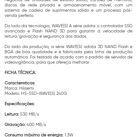
discos de rede privada e armazenamento móvel, com um
sistema de cadeia de suprimentos sólido e um processo pós-
venda perfeito.
Do lado da tecnologia, WAVE(S) A série adota o controlador SSD
avançado e Flash NAND 3D para garantir a velocidade de
leitura/gravação e segurança dos dados.
Do lado da produção, a série WAVE(S) adota 3D NAND Flash e
BGA de boa qualidade e é fabricada pela linha de produção
automática. Foi testado de acordo com o padrão de servidor de
videovigilância, para que ofereça melhorar
FICHA TÉCNICA:
Características:
Marca: Hiksemi
Modelo: HS-SSD-WAVE(S) 240G
Especificações:
Leitura:
530 MB/s
Gravação:
400 MB/s
Consumo máximo de energia:
1.3W