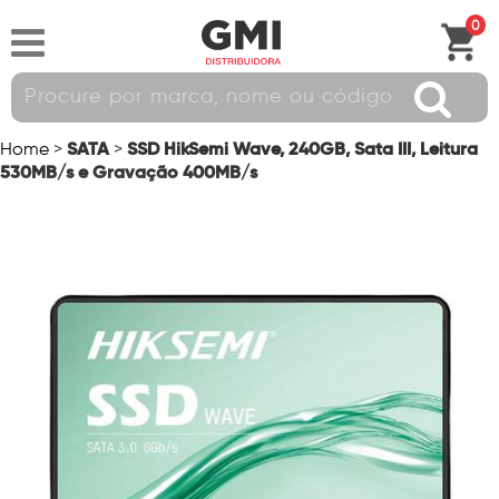
0
SATA
SSD HikSemi Wave, 240GB, Sata III, Leitura
Home
>
>
530MB/s e Gravação 400MB/s