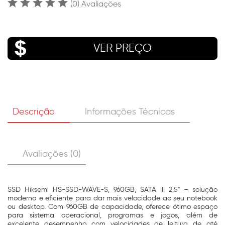
(0) Avaliações
VER PREÇO
Descrição
Informações Técnicas
Avaliações (0)
SSD Hiksemi HS-SSD-WAVE-S, 960GB, SATA III 2,5" – solução
moderna e eficiente para dar mais velocidade ao seu notebook
ou desktop. Com 960GB de capacidade, oferece ótimo espaço
para sistema operacional, programas e jogos, além de
excelente desempenho com velocidades de leitura de até