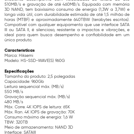
510MB/s e gravação de até 460MB/s. Equipado com memória
3D NAND, tem baixíssimo consumo de energia (1,3W a 3,7W) e
longa vida útil, com durabilidade estimada de até 1,5 milhão de
horas (MTBF) e aproximadamente 640TBW (terabytes escritos).
Compatível com qualquer equipamento que use interface SATA
III ou SATA II, é silencioso, resistente a impactos e vibrações, e
ideal para quem busca desempenho e confiabilidade em um
único produto.
Características
Marca: Hiksemi
Modelo: HS-SSD-WAVE(S) 960G
Especificações
Tamanho do produto: 2,5 polegadas
Capacidade: 960Gb
Leitura sequencial máx. (MB/s)
550 MB/s
Gravação sequencial máx. (MB/s)
480 MB/s
Máx. Corre. 4K IOPS de leitura: 65K
Máx. Ran. 4K IOPS de gravação: 70K
Consumo máximo de energia: 1,6 W
TBW: 320TB
Meio de armazenamento: NAND 3D
Interface: SATAIII