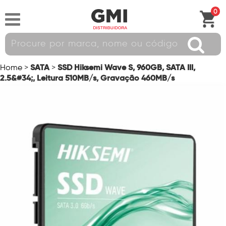
0
SATA
SSD Hiksemi Wave S, 960GB, SATA III,
Home
>
>
2.5&#34;, Leitura 510MB/s, Gravação 460MB/s