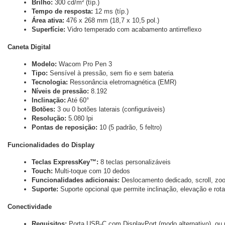
Brilho:
 300 cd/m² (típ.)
Tempo de resposta:
 12 ms (típ.)
Área ativa:
 476 x 268 mm (18,7 x 10,5 pol.)
Superfície:
 Vidro temperado com acabamento antirreflexo
Caneta Digital
Modelo:
 Wacom Pro Pen 3
Tipo:
 Sensível à pressão, sem fio e sem bateria
Tecnologia:
 Ressonância eletromagnética (EMR)
Níveis de pressão:
 8.192
Inclinação:
 Até 60°
Botões:
 3 ou 0 botões laterais (configuráveis)
Resolução:
 5.080 lpi
Pontas de reposição:
 10 (5 padrão, 5 feltro)
Funcionalidades do Display
Teclas ExpressKey™:
 8 teclas personalizáveis
Touch:
 Multi-toque com 10 dedos
Funcionalidades adicionais:
 Deslocamento dedicado, scroll, zoo
Suporte:
 Suporte opcional que permite inclinação, elevação e ro
Conectividade
Requisitos:
 Porta USB-C com DisplayPort (modo alternativo), ou