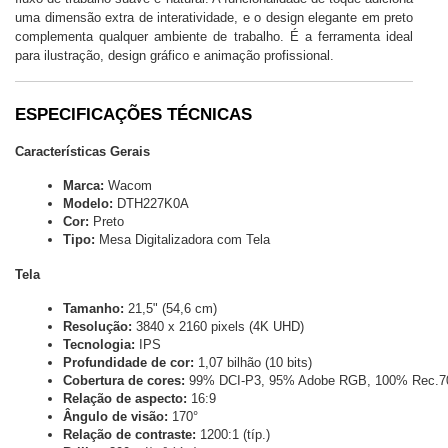
uma dimensão extra de interatividade, e o design elegante em preto
complementa qualquer ambiente de trabalho. É a ferramenta ideal
para ilustração, design gráfico e animação profissional.
ESPECIFICAÇÕES TÉCNICAS
Características Gerais
Marca:
 Wacom
Modelo:
 DTH227K0A
Cor:
 Preto
Tipo:
 Mesa Digitalizadora com Tela
Tela
Tamanho:
 21,5" (54,6 cm)
Resolução:
 3840 x 2160 pixels (4K UHD)
Tecnologia:
 IPS
Profundidade de cor:
 1,07 bilhão (10 bits)
Cobertura de cores:
 99% DCI-P3, 95% Adobe RGB, 100% Rec.7
Relação de aspecto:
 16:9
Ângulo de visão:
 170°
Relação de contraste:
 1200:1 (típ.)