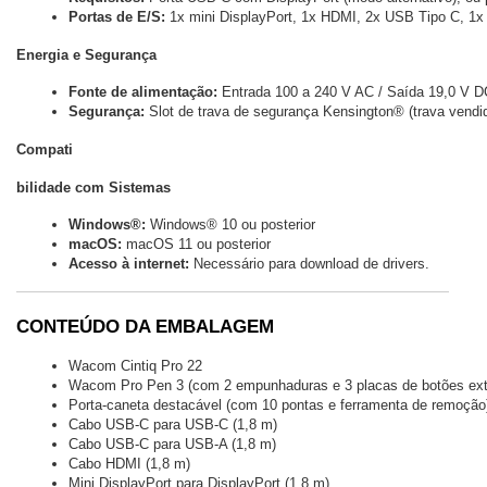
Portas de E/S:
 1x mini DisplayPort, 1x HDMI, 2x USB Tipo C, 1
Energia e Segurança
Fonte de alimentação:
 Entrada 100 a 240 V AC / Saída 19,0 V D
Segurança:
 Slot de trava de segurança Kensington® (trava vend
Compati
bilidade com Sistemas
Windows®:
 Windows® 10 ou posterior
macOS:
 macOS 11 ou posterior
Acesso à internet:
 Necessário para download de drivers.
CONTEÚDO DA EMBALAGEM
Wacom Cintiq Pro 22
Wacom Pro Pen 3 (com 2 empunhaduras e 3 placas de botões extra
Porta-caneta destacável (com 10 pontas e ferramenta de remoção
Cabo USB-C para USB-C (1,8 m)
Cabo USB-C para USB-A (1,8 m)
Cabo HDMI (1,8 m)
Mini DisplayPort para DisplayPort (1,8 m)