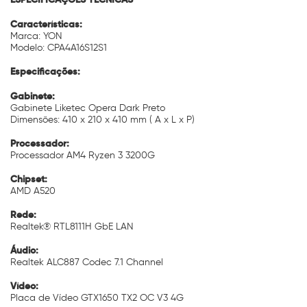
Características:
Marca: YON
Modelo: CPA4A16S12S1
Especificações:
Gabinete:
Gabinete Liketec Opera Dark Preto
Dimensões: 410 x 210 x 410 mm ( A x L x P)
Processador:
Processador AM4 Ryzen 3 3200G
Chipset:
AMD A520
Rede:
Realtek® RTL8111H GbE LAN
Áudio:
Realtek ALC887 Codec 7.1 Channel
Vídeo:
Placa de Vídeo GTX1650 TX2 OC V3 4G