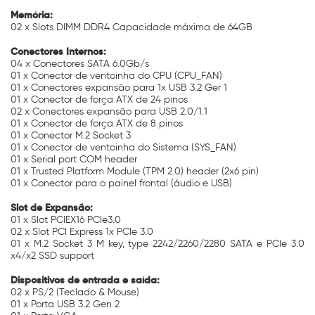
Memória:
02 x Slots DIMM DDR4 Capacidade máxima de 64GB
Conectores Internos:
04 x Conectores SATA 6.0Gb/s
01 x Conector de ventoinha do CPU (CPU_FAN)
01 x Conectores expansão para 1x USB 3.2 Ger 1
01 x Conector de força ATX de 24 pinos
02 x Conectores expansão para USB 2.0/1.1
01 x Conector de força ATX de 8 pinos
01 x Conector M.2 Socket 3
01 x Conector de ventoinha do Sistema (SYS_FAN)
01 x Serial port COM header
01 x Trusted Platform Module (TPM 2.0) header (2x6 pin)
01 x Conector para o painel frontal (áudio e USB)
Slot de Expansão:
01 x Slot PCIEX16 PCIe3.0
02 x Slot PCI Express 1x PCIe 3.0
01 x M.2 Socket 3 M key, type 2242/2260/2280 SATA e PCIe 3.0
x4/x2 SSD support
Dispositivos de entrada e saída:
02 x PS/2 (Teclado & Mouse)
01 x Porta USB 3.2 Gen 2